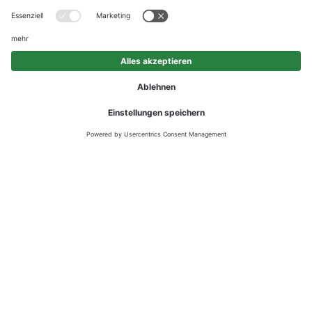
BETONBLOCKSTEINE
Bei den Betonblocksteinen handelt es sich um Betonfertigteile, die
in vielen Anwendungen zum Einsatz kommen: als Trennwände,
Lärmschutzwände, Feuerschutzwände oder als Abgrenzung im
Außenbereich – ob als temporäre oder dauerhafte Lösung. Die
Betonblocksteine sind schnell aufgebaut und lassen sich jederzeit
wieder entfernen; praktische Befestigungsvorrichtungen erleichtern
das Handling und ermöglichen ein schnelles aufeinander
Aufstocken oder Abmontieren der Betonblocksteine.