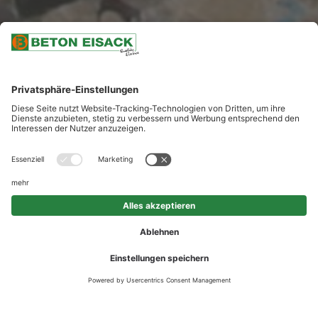
NACH UNTEN
GLASBETON
Der Glasbeton ist eine besondere Variante des Waschbetons, bei