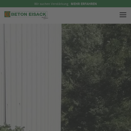
Wir suchen Verstärkung
MEHR ERFAHREN