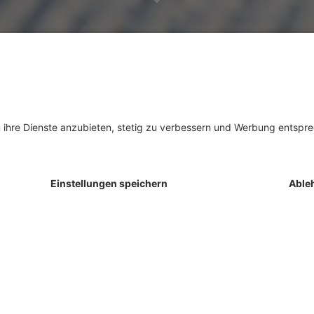
ASSENFAHRBAHNEN
onders tragfähig, verformungsstabil, äußerst frost-
gressive Öle. Betonfahrbahnen sind im Vergleich zu
erstellungskosten sind konkurrenzfähig, die
bst bei enormer Beanspruchung extrem lang.