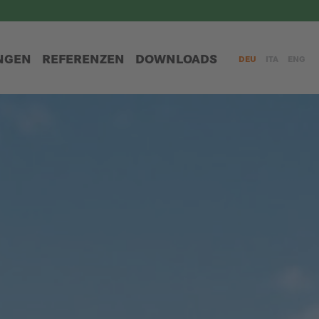
NGEN
REFERENZEN
DOWNLOADS
DEU
ITA
ENG