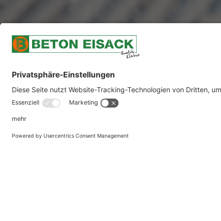
BETON FÜR STR
Der Spezialbeton für Straßenfahrbahnen ist bes
und tausalzbeständig sowie resistent gegen ag
Asphaltstraßen besonders wirtschaftlich: Die H
Erhaltungskosten gering, die Lebensdauer sel