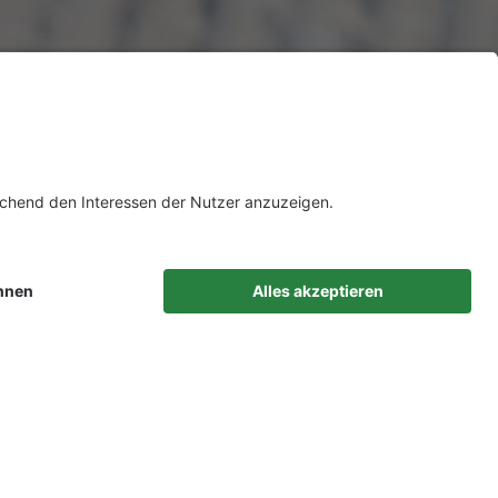
PRODUKTE
FERTIGBETON
Konstruktionsbeton
Designbeton
Spezialbeton